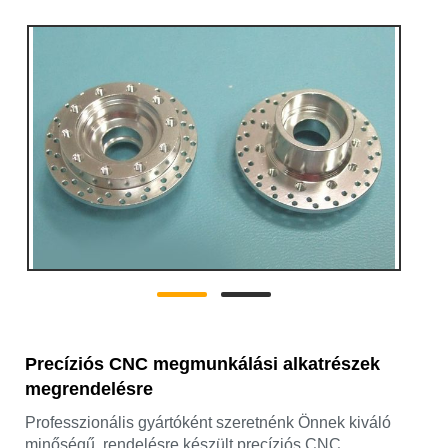
Precíziós CNC megmunkálási alkatrészek
megrendelésre
Professzionális gyártóként szeretnénk Önnek kiváló
minőségű, rendelésre készült precíziós CNC