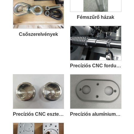
Fémszűrő házak
Csőszerelvények
Precíziós CNC forduló alkatrészek
Precíziós CNC eszterga megmunkáló alkatrészek
Precíziós alumínium CNC megmunkálási alkatrészek