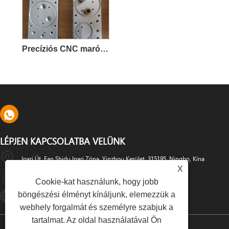
Precíziós CNC maró megmunkálási alkatrészek
LÉPJEN KAPCSOLATBA VELÜNK
Ipari Út, Fan Shidu Ipari Zóna, Yinzhou Kerület, 315195, Ningbo, Kína
X
+86-574-88486629
Cookie-kat használunk, hogy jobb
böngészési élményt kínáljunk, elemezzük a
Info@dyfab-Industry.com
webhely forgalmát és személyre szabjuk a
tartalmat. Az oldal használatával Ön