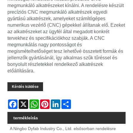
megmunkáló alkatrészeket kínálni. A rendelésre készült
precíziós CNC megmunkáló alkatrészek egyedi
gyártású alkatrészek, amelyeket számítógépes
numerikus vezérlő (CNC) gépekkel állítanak elő. Ezeket
az alkatrészeket az ügyfél által megadott konkrét
tervekhez és specifikációkhoz szabják. A CNC
megmunkálás nagy pontosságot és
megismételhetőséget tesz lehetővé összetett formák és
jellemzők gyártásánál, így alkalmas szűk tűréssel és
bonyolult részletekkel rendelkező alkatrészek
előállítására.
Kérdés küldése
Facebook
X
WhatsApp
Pinterest
LinkedIn
Share
termékleírás
A Ningbo Dyfab Industry Co., Ltd. elsősorban rendelésre