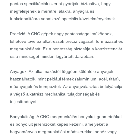
pontos specifikációk szerint gyártják, biztosítva, hogy
megfeleljenek a méretre, alakra, anyagra és
funkcionalitásra vonatkozó speciális követelményeknek.
Precízió: A CNC gépek nagy pontossággal működnek,
lehetővé téve az alkatrészek precíz vágását, formázását és
megmunkálását. Ez a pontosság biztosítja a konzisztenciát
és a minőséget minden legyártott darabban.
Anyagok: Az alkalmazástól függően különféle anyagok
használhatók, mint például fémek (alumínium, acél, titán),
műanyagok és kompozitok. Az anyagválasztás befolyásolja
a végső alkatrész mechanikai tulajdonságait és
teljesítményét.
Bonyolultság: A CNC megmunkálás bonyolult geometriákat
és bonyolult jellemzőket képes kezelni, amelyeket a
hagyományos megmunkálási módszerekkel nehéz vagy